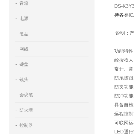
音箱
DS-K3Y
持各类
IC
电源
说明：产
硬盘
网线
功能特性
经授权人
键盘
常开、常
防尾随跟
镜头
防夹功能
会议笔
防冲功能
具备自检
防火墙
远程控制
可联网运
控制器
LED
通行