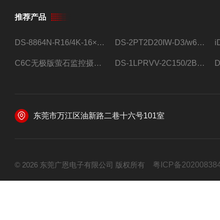
推荐产品
DS-8864N-R16/4K-16×4T/希捷16盘位录像机
DS-2PT2D20IW-D3/w64路高清硬盘录像机
C6C无极版萤石监控摄像头
DS-1LPRVV-2C150/2B监控室外夜视高清电源线护套线200米/卷
东莞市万江区油新路二巷十六号101室
© 2026 东莞广恩电子有限公司 版权所有
粤ICP备20200838