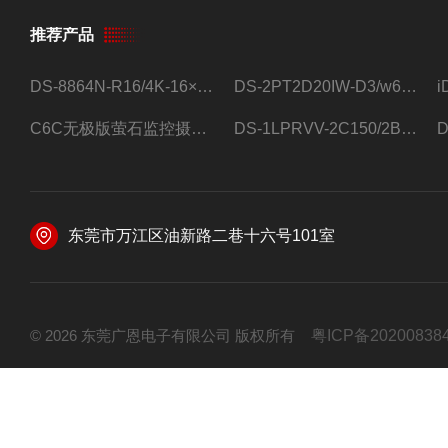
推荐产品
DS-8864N-R16/4K-16×4T/希捷16盘位录像机
DS-2PT2D20IW-D3/w64路高清硬盘录像机
C6C无极版萤石监控摄像头
DS-1LPRVV-2C150/2B监控室外夜视高清电源线护套线200米/卷
东莞市万江区油新路二巷十六号101室
© 2026 东莞广恩电子有限公司 版权所有
粤ICP备20200838