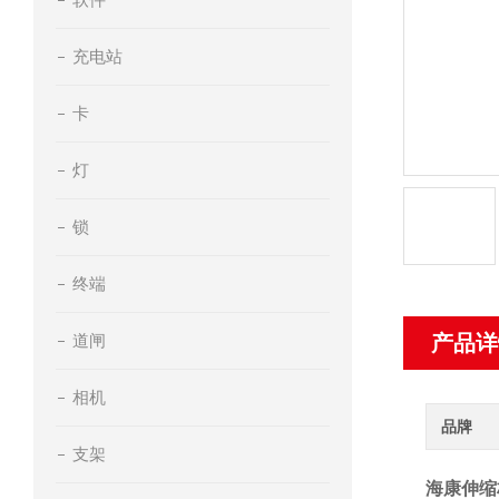
充电站
卡
灯
锁
终端
道闸
产品详
相机
品牌
支架
海康伸缩