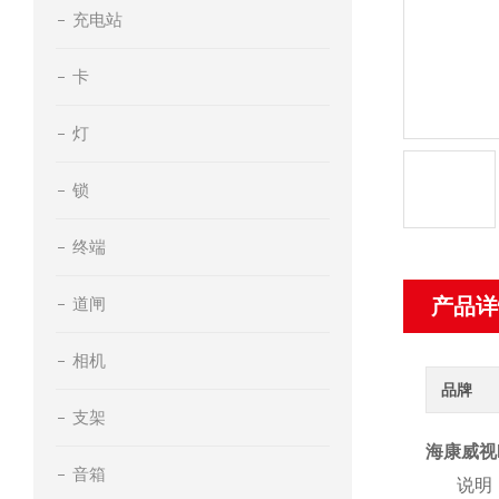
充电站
卡
灯
锁
终端
道闸
产品详
相机
品牌
支架
海康威视DS
音箱
说明