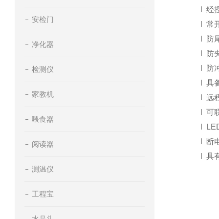
l
经
安检门
l
常
l
防
净化器
l
防
l
防
检测仪
l
具
家教机
l
远
l
可
喂食器
l
LE
l
断
阅读器
l
具
测温仪
工程宝
水晶头