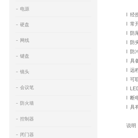
电源
l
经
l
常
硬盘
l
防
网线
l
防
l
防
键盘
l
具
l
远
镜头
l
可
会议笔
l
LE
l
断
防火墙
l
具
控制器
说明
闭门器