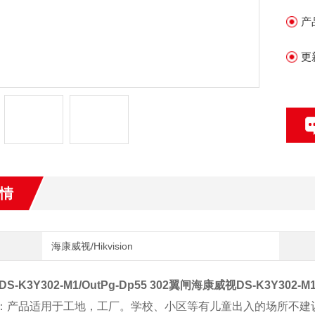
产
更
l 常开、常闭模式灵活选择，可双向通行，也可根据人流量情况设
定
情
海康威视/Hikvision
-K3Y302-M1/OutPg-Dp55 302翼闸
海康威视DS-K3Y302-M1/
：产品适用于工地，工厂。学校、小区等有儿童出入的场所不建