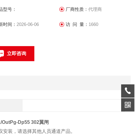
品型号：
厂商性质：
代理商
l 经授权人员才能通过 ，未经授权人员闯入时会发出声光报警
新时间：
2026-06-06
访 问 量：
1660
门翼开、关速度，提高设备工作效率
立即咨询
l 防尾随跟踪控制技术，严格防止非授权人员通行
联系电话：
OutPg-Dp55 302翼闸
议安装，请选择其他人员通道产品。