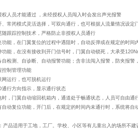
授权人员才能通过 ，未经授权人员闯入时会发出声光报警
开、常闭模式灵活选择，可双向通行，也可根据人流量情况设定
尾随跟踪控制技术，严格防止非授权人员通行
夹功能，在门翼复位的过程中遇阻时，自动反弹或在规定的时间
冲功能，在没有接收到开门信号时，门翼自动锁死，大承受
120N
备自检测、自诊断、自动报警功能；含非法闯入报警，防夹报警
程控制管理功能
联网运行，也可脱机运行
D
通行方向指示，显示通行状态
电时，门翼自动缩回机箱内，通道处于畅通状态，人员可自由通
有自动复位功能，开门后，在规定的时间内未通行时，系统将自
：产品适用于工地，工厂。学校、小区等有儿童出入的场所不建