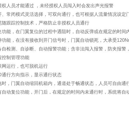
授权人员才能通过 ，未经授权人员闯入时会发出声光报警
开、常闭模式灵活选择，可双向通行，也可根据人流量情况设定
尾随跟踪控制技术，严格防止非授权人员通行
夹功能，在门翼复位的过程中遇阻时，自动反弹或在规定的时间
冲功能，在没有接收到开门信号时，门翼自动锁死，大承受
120N
备自检测、自诊断、自动报警功能；含非法闯入报警，防夹报警
程控制管理功能
联网运行，也可脱机运行
D
通行方向指示，显示通行状态
电时，门翼自动缩回机箱内，通道处于畅通状态，人员可自由通
有自动复位功能，开门后，在规定的时间内未通行时，系统将自