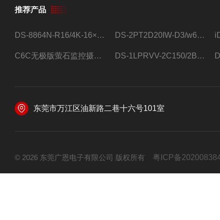
推荐产品
DS-8864N-R16/4K-16×4T/希捷16盘位录像机
DS-2PT2D20IW-D3/w64路高清硬盘录像机
C6C无极版萤石监控摄像头
DS-1LPRVV-2C150/2B监控室外夜视高清电源线护套线200米/卷
东莞市万江区油新路二巷十六号101室
© 2026 东莞广恩电子有限公司 版权所有
粤ICP备20200838