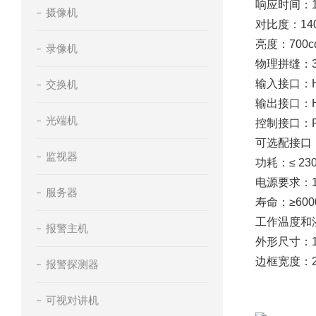
响应时间：12m
摄像机
对比度：140
亮度：700c
录像机
物理拼缝：3
输入接口：HDMI 
交换机
输出接口：HDMI
光端机
控制接口：RS2
可选配接口：3
监视器
功耗：≤ 23
电源要求：100
服务器
寿命：≥600
工作温度和湿
报警主机
外形尺寸：1213
边框宽度：2.
报警探测器
可视对讲机