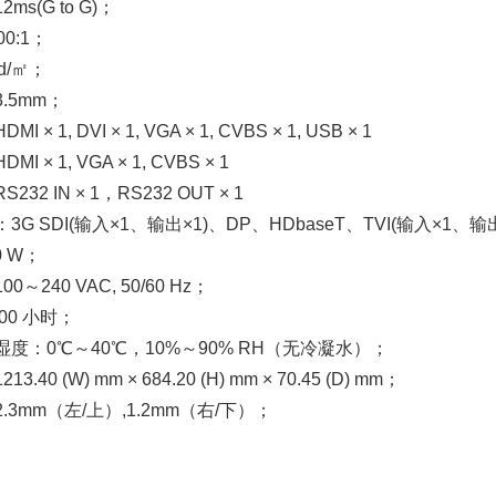
s(G to G)；
0:1；
d/㎡；
.5mm；
× 1, DVI × 1, VGA × 1, CVBS × 1, USB × 1
 × 1, VGA × 1, CVBS × 1
32 IN × 1，RS232 OUT × 1
G SDI(输入×1、输出×1)、DP、HDbaseT、TVI(输入×1、
0 W；
～240 VAC, 50/60 Hz；
00 小时；
度：0℃～40℃，10%～90% RH（无冷凝水）；
.40 (W) mm × 684.20 (H) mm × 70.45 (D) mm；
3mm（左/上）,1.2mm（右/下）；