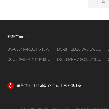
下一篇
推荐产品
DS-8864N-R16/4K-16×4T/希捷16盘位录像机
DS-2PT2D20IW-D3/w64路高清硬盘录像机
C6C无极版萤石监控摄像头
DS-1LPRVV-2C150/2B监控室外夜视高清电源线护套线200米/卷
东莞市万江区油新路二巷十六号101室