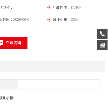
 超高刷新频率，使视频画面更细腻流畅
品型号：
厂商性质：
代理商
 可任意方向、任意尺寸、任意造型拼接，画面均匀一致，无黑
新时间：
2026-06-07
访 问 量：
2385
，实现真正无缝拼接
立即咨询
联系电话：
全彩显示器