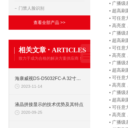
• 广播
门禁人脸识别
• 超高
• 可任
查看全部产品 >>
• 高亮
• 广播
• 超高
·
• 可任
相关文章
ARTICLES
• 高亮
致力于成为合格的解决方案供应商！
• 广播
• 超高
• 可任
海康威视DS-D5032FC-A 32寸塑胶外观高清液晶监视器
• 高亮
2023-11-14
• 广播
• 超高
液晶拼接显示的技术优势及其特点
• 可任
2020-09-25
• 高亮
• 广播