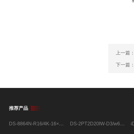
上一篇
下一篇
推荐产品
DS-8864N-R16/4K-16×4T/希捷16盘位录像机
DS-2PT2D20IW-D3/w64路高清硬盘录像机