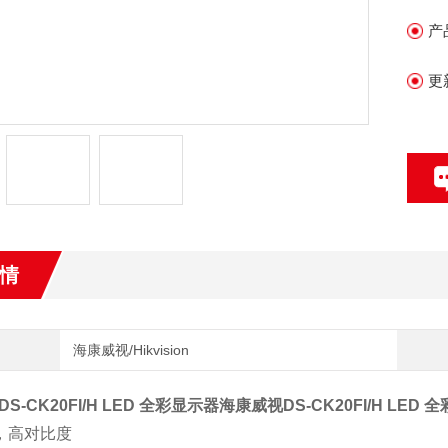
•
产
•
更
线
情
海康威视/Hikvision
S-CK20FI/H LED 全彩显示器
海康威视DS-CK20FI/H LED 
度，高对比度