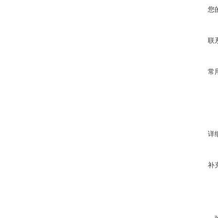
您
联
常
详
补