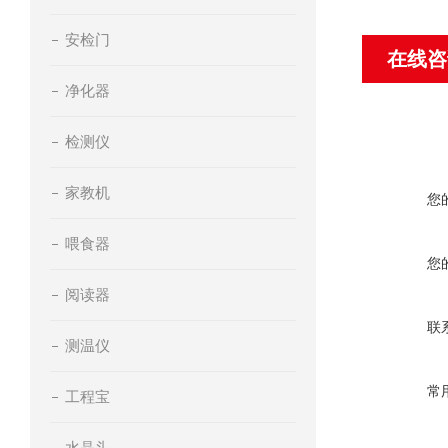
安检门
在线咨
净化器
检测仪
家教机
您
喂食器
您
阅读器
联
测温仪
常
工程宝
水晶头