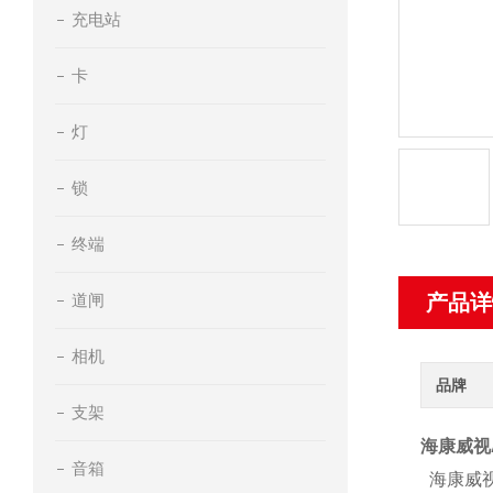
充电站
卡
灯
锁
终端
道闸
产品详
相机
品牌
支架
海康威视A
音箱
海康威视