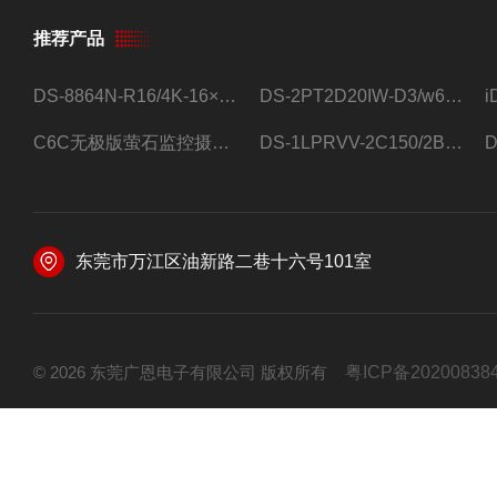
推荐产品
DS-8864N-R16/4K-16×4T/希捷16盘位录像机
DS-2PT2D20IW-D3/w64路高清硬盘录像机
C6C无极版萤石监控摄像头
DS-1LPRVV-2C150/2B监控室外夜视高清电源线护套线200米/卷
东莞市万江区油新路二巷十六号101室
© 2026 东莞广恩电子有限公司 版权所有
粤ICP备20200838