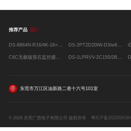
推荐产品
DS-8864N-R16/4K-16×4T/希捷16盘位录像机
DS-2PT2D20IW-D3/w64路高清硬盘录像机
C6C无极版萤石监控摄像头
DS-1LPRVV-2C150/2B监控室外夜视高清电源线护套线200米/卷
东莞市万江区油新路二巷十六号101室
© 2026 东莞广恩电子有限公司 版权所有
粤ICP备20200838