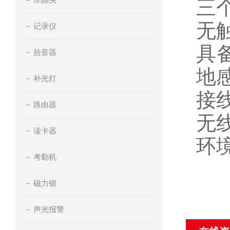
三
无
记录仪
具
拾音器
地
补光灯
接
路由器
无
读卡器
环
考勤机
磁力锁
声光报警