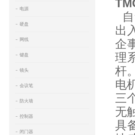
TM
电源
自
硬盘
出
网线
企
理
键盘
杆
镜头
电
会议笔
三
防火墙
无
控制器
具
闭门器