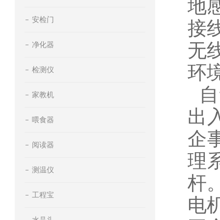
地
安检门
接
无
净化器
环
检测仪
自
家教机
出
喂食器
企
阅读器
理
测温仪
杆
工程宝
电
水晶头