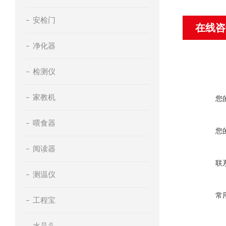
安检门
在线咨
净化器
检测仪
家教机
您
喂食器
您
阅读器
联
测温仪
常
工程宝
水晶头