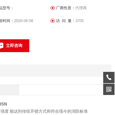
品型号：
厂商性质：
代理商
 特殊外观处理：铝型材用阳极氧化 锁体和吸板 选用镀蓝锌附着
更强，防腐性能更好
新时间：
2026-06-08
访 问 量：
3705
 重量：2KG
立即咨询
联系电话：
8SN
体抗拉强度 能达到传统开锁方式和符合现今的消防标准