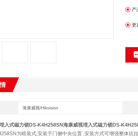
产
•
力
更
•
情
海康威视/Hikvision
入式磁力锁DS-K4H258SN
海康威视埋入式磁力锁DS-K4H25
-K4H258SN为暗装式,安装于门侧中央位置 ,安装方式可增强整