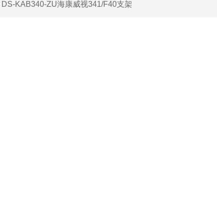
：
DS-KAB340-ZU海康威视341/F40支架