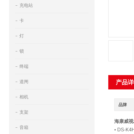
充电站
卡
灯
锁
终端
道闸
产品详
相机
品牌
支架
海康威视埋
音箱
• DS