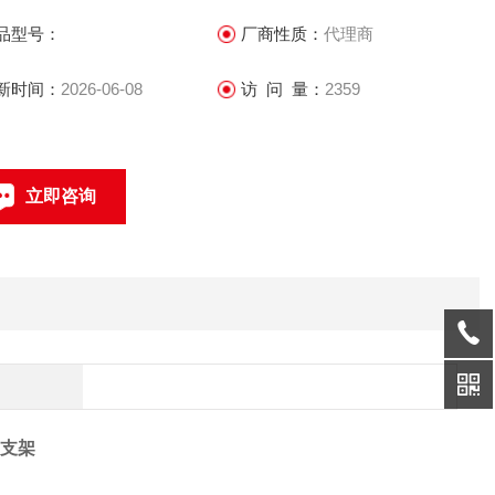
 支架含341/F40安装挂板，适用于341,F40人脸设备，搭配人员通
品型号：
厂商性质：
代理商
-Pa人脸孔位
新时间：
2026-06-08
访 问 量：
2359
立即咨询
联系电话：
0支架