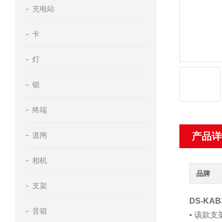
充电站
卡
灯
锁
终端
道闸
产品详
相机
品牌
支架
DS-KAB
音箱
• 该款