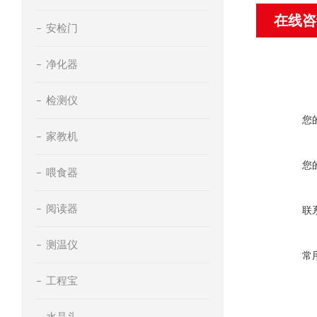
在线咨
安检门
净化器
检测仪
您
家教机
您
喂食器
阅读器
联
测温仪
常
工程宝
水晶头