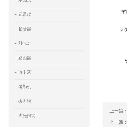
详
记录仪
拾音器
补
补光灯
路由器
读卡器
考勤机
磁力锁
上一篇
声光报警
下一篇