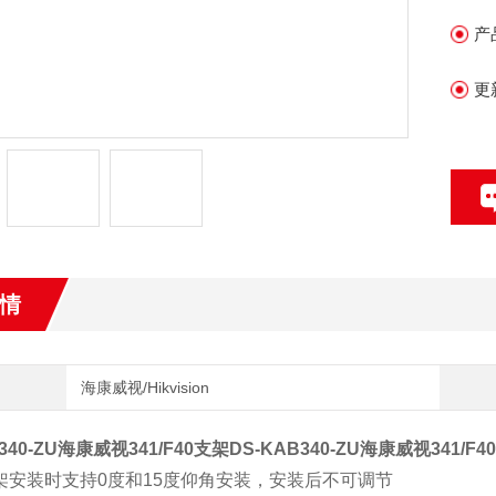
•
产
道
更
情
海康威视/Hikvision
340-ZU海康威视341/F40支架
DS-KAB340-ZU海康威视341/F4
支架安装时支持0度和15度仰角安装，安装后不可调节