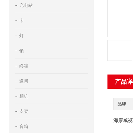
充电站
卡
灯
锁
终端
道闸
产品详
相机
品牌
支架
海康威视
音箱