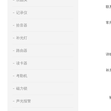
联
记录仪
常
拾音器
补光灯
路由器
详
读卡器
补
考勤机
磁力锁
声光报警