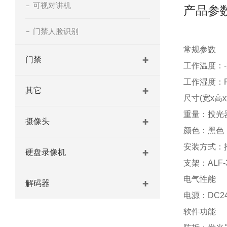
可视对讲机
产品参
门禁人脸识别
常规参数
门禁
工作温度：-2
工作湿度：R
其它
尺寸(宽x高x
重量：投光器
摄像头
颜色：黑色
安装方式：
硬盘录像机
支架：ALF-3
电气性能
解码器
电源：DC2
软件功能