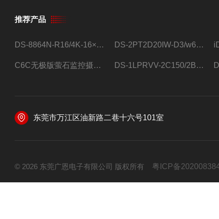
推荐产品
DS-8864N-R16/4K-16×4T/希捷16盘位录像机
DS-2PT2D20IW-D3/w64路高清硬盘录像机
C6C无极版萤石监控摄像头
DS-1LPRVV-2C150/2B监控室外夜视高清电源线护套线200米/卷
东莞市万江区油新路二巷十六号101室
© 2026 东莞广恩电子有限公司 版权所有
粤ICP备20200838