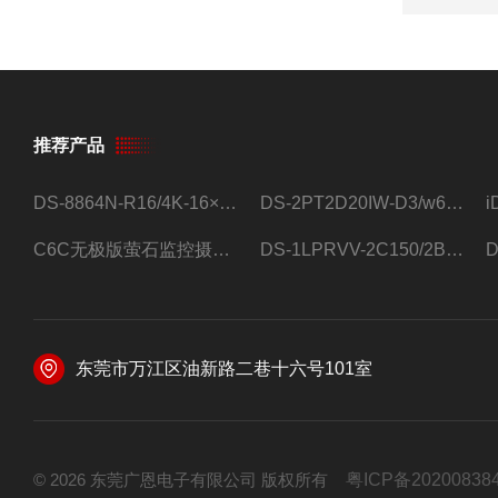
推荐产品
DS-8864N-R16/4K-16×4T/希捷16盘位录像机
DS-2PT2D20IW-D3/w64路高清硬盘录像机
C6C无极版萤石监控摄像头
DS-1LPRVV-2C150/2B监控室外夜视高清电源线护套线200米/卷
东莞市万江区油新路二巷十六号101室
© 2026 东莞广恩电子有限公司 版权所有
粤ICP备20200838