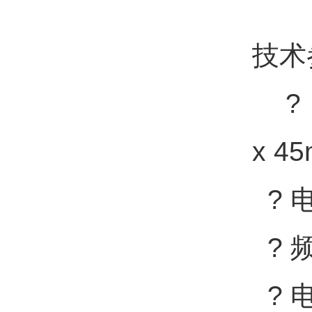
技术
? 
x 4
? 
? 频
? 