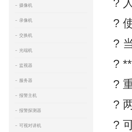
? 
摄像机
? 
录像机
交换机
? 
光端机
? 
监视器
服务器
? 
报警主机
? 
报警探测器
? 
可视对讲机