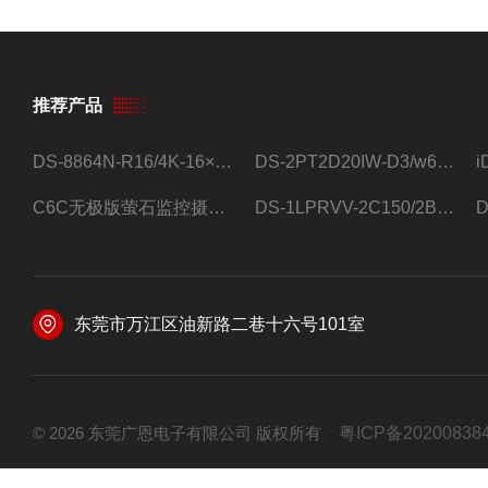
推荐产品
DS-8864N-R16/4K-16×4T/希捷16盘位录像机
DS-2PT2D20IW-D3/w64路高清硬盘录像机
C6C无极版萤石监控摄像头
DS-1LPRVV-2C150/2B监控室外夜视高清电源线护套线200米/卷
东莞市万江区油新路二巷十六号101室
© 2026 东莞广恩电子有限公司 版权所有
粤ICP备20200838