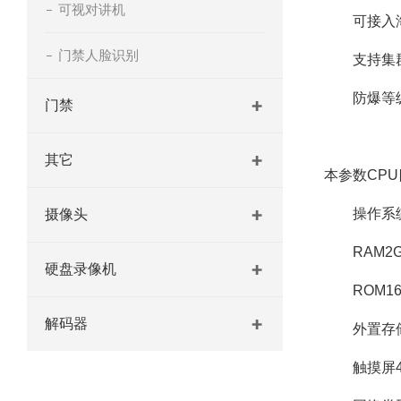
可视对讲机
可接入海康
门禁人脸识别
支持集群
防爆等级：E
门禁
其它
本参数CPU四
操作系统安
摄像头
RAM2G
硬盘录像机
ROM16
解码器
外置存储mic
触摸屏4.7