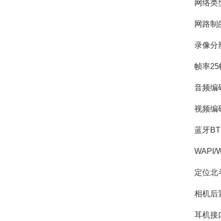
网络类型
网路制的式适应
录像分辨率
帧率25
音频编码AA
视频编码H
蓝牙BT V
WAPI/WIF
定位北斗+
相机后置8
耳机接口支