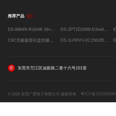
推荐产品
DS-8864N-R16/4K-16×4T/希捷16盘位录像机
DS-2PT2D20IW-D3/w64路高清硬盘录像机
C6C无极版萤石监控摄像头
DS-1LPRVV-2C150/2B监控室外夜视高清电源线护套线200米/卷
东莞市万江区油新路二巷十六号101室
© 2026 东莞广恩电子有限公司 版权所有
粤ICP备20200838