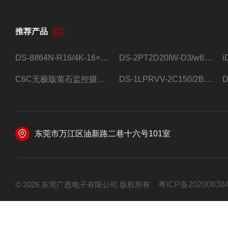
推荐产品
DS-8864N-R16/4K-16×4T/希捷16盘位录像机
DS-2PT2D20IW-D3/w64路高清硬盘录像机
C6C无极版萤石监控摄像头
DS-1LPRVV-2C150/2B监控室外夜视高清电源线护套线200米/卷
东莞市万江区油新路二巷十六号101室
© 2026 东莞广恩电子有限公司 版权所有
粤ICP备20200838