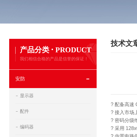
技术文
·
产品分类
PRODUCT
我们相信合格的产品是信誉的保证！
安防
显示器
? 配备高速 
配件
? 接入市
? 密码分
编码器
? 采用 1
? 内置电