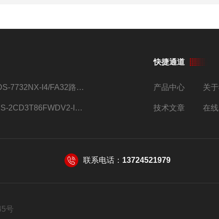
快捷通道
iDS-7732NX-I4/FA32路监控硬盘录像机
产品中心
关于
DS-2CD3T86FWDV2-I8S4g监控摄像头
技术文章
在线
联系电话：
13724521979
45号