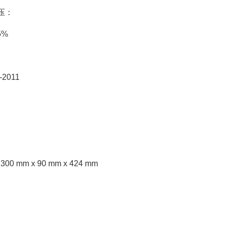
压：
5%
-2011
 300 mm x 90 mm x 424 mm