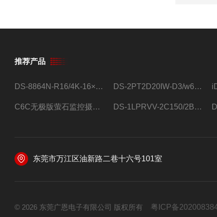
推荐产品
DS-8864N-R16/4K-16×4T/希捷16盘位录像机
DS-2PT2D20IW-D3/w64路高清硬盘录像机
C6C无极版萤石监控摄像头
DS-1LPRVV-2C150/2B监控室外夜视高清电源线护套线200米/卷
东莞市万江区油新路二巷十六号101室
© 2026 东莞广恩电子有限公司 版权所有
粤ICP备20200838