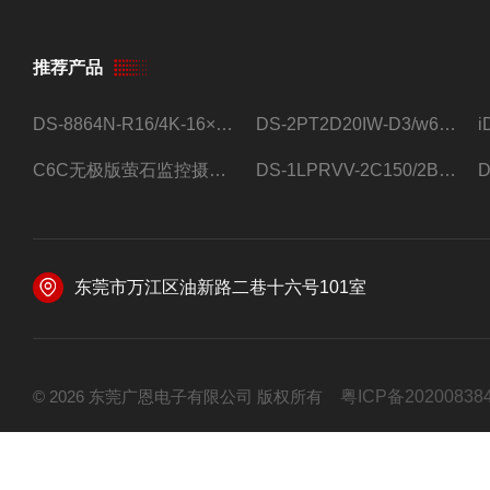
推荐产品
DS-8864N-R16/4K-16×4T/希捷16盘位录像机
DS-2PT2D20IW-D3/w64路高清硬盘录像机
C6C无极版萤石监控摄像头
DS-1LPRVV-2C150/2B监控室外夜视高清电源线护套线200米/卷
东莞市万江区油新路二巷十六号101室
© 2026 东莞广恩电子有限公司 版权所有
粤ICP备20200838