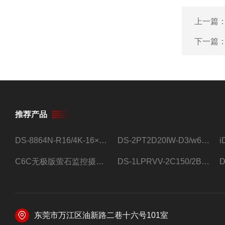
上一篇
下一篇
推荐产品
DS-8864N-R16/4K-16×4T/希捷16盘位录像机
DS-2PT2D20IW-D3/w64路高清硬盘录像机
C6C无极版萤石监控摄像头
DS-1LPRVV-2C150/2B监控室外夜视高清电源线护套线200米/卷
东莞市万江区油新路二巷十六号101室