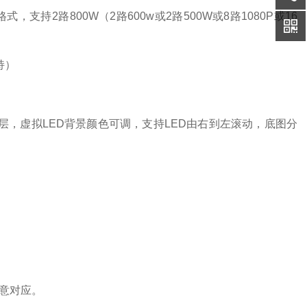
rt265编码格式，支持2路800W（2路600w或2路500W或8路1080P或16
持）
层，虚拟LED背景颜色可调，支持LED由右到左滚动，底图分
意对应。