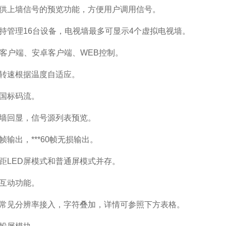
供上墙信号的预览功能，方便用户调用信号。
持管理16台设备，电视墙最多可显示4个虚拟电视墙。
ad客户端、安卓客户端、WEB控制。
转速根据温度自适应。
国标码流。
墙回显，信号源列表预览。
帧输出，***60帧无损输出。
距LED屏模式和普通屏模式并存。
互动功能。
常见分辨率接入，字符叠加，详情可参照下方表格。