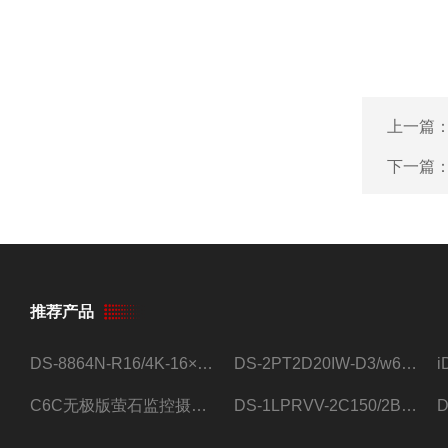
上一篇
下一篇
推荐产品
DS-8864N-R16/4K-16×4T/希捷16盘位录像机
DS-2PT2D20IW-D3/w64路高清硬盘录像机
C6C无极版萤石监控摄像头
DS-1LPRVV-2C150/2B监控室外夜视高清电源线护套线200米/卷