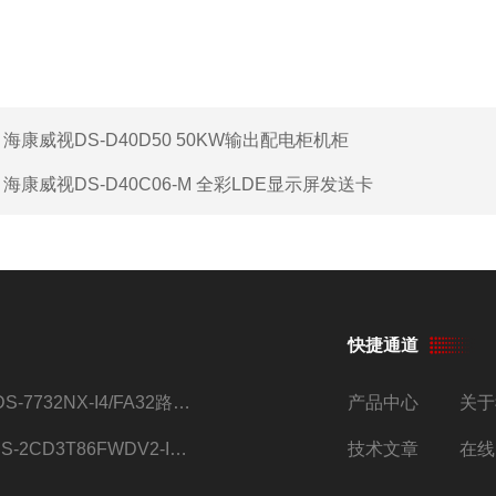
：
海康威视DS-D40D50 50KW输出配电柜机柜
：
海康威视DS-D40C06-M 全彩LDE显示屏发送卡
快捷通道
iDS-7732NX-I4/FA32路监控硬盘录像机
产品中心
关于
DS-2CD3T86FWDV2-I8S4g监控摄像头
技术文章
在线