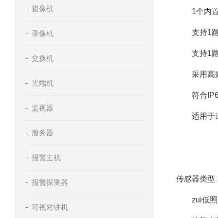
摄像机
1个内置
支持1路报警
录像机
支持1路音
交换机
采用高效阵列
光端机
符合IP6
监视器
适用于道路
服务器
报警主机
传感器类型 1/2
报警探测器
zui低照度 彩
可视对讲机