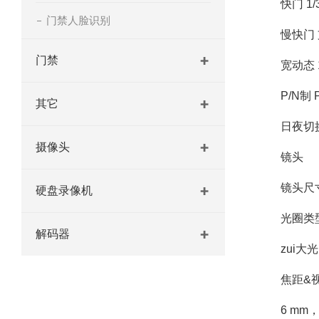
快门 1/3 s
门禁人脸识别
慢快门 
门禁
宽动态 12
P/N制 
其它
日夜切换模
摄像头
镜头
镜头尺寸接
硬盘录像机
光圈类型
解码器
zui大光圈
焦距&视场角
6 mm，水