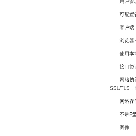
用户管理 
可配置管
客户端 iV
浏览器 使用
使用本地服务预
接口协议（AP
网络协议 TC
SSL/TLS，
网络存储 带F
不带F型号：
图像