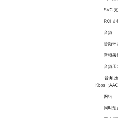
SVC 支
ROI 支
音频
音频环境
音频采样率 8
音频压缩标准 G
音频压缩码率 6
Kbps（AA
网络
同时预览路