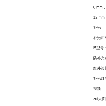
8 mm，水
12 mm，
补光
补光距离 I
I5型号：z
防补光过
红外波长范围
补光灯类
视频
zui大图像尺