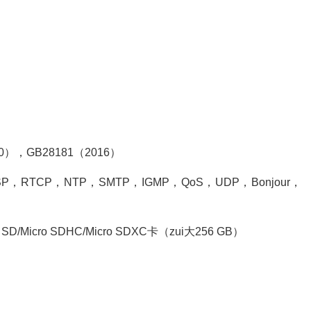
），GB28181（2016）
，RTCP，NTP，SMTP，IGMP，QoS，UDP，Bonjour，
ro SDHC/Micro SDXC卡（zui大256 GB）