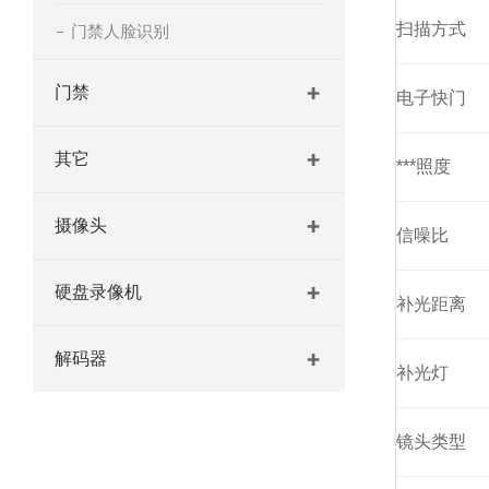
扫描方式
门禁人脸识别
门禁
电子快门
其它
***照度
摄像头
信噪比
硬盘录像机
补光距离
解码器
补光灯
镜头类型