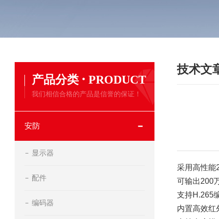
技术文
·
产品分类
PRODUCT
我们相信合格的产品是信誉的保证！
安防
显示器
采用高性能2
配件
可输出200万(
支持H.26
编码器
内置高效红