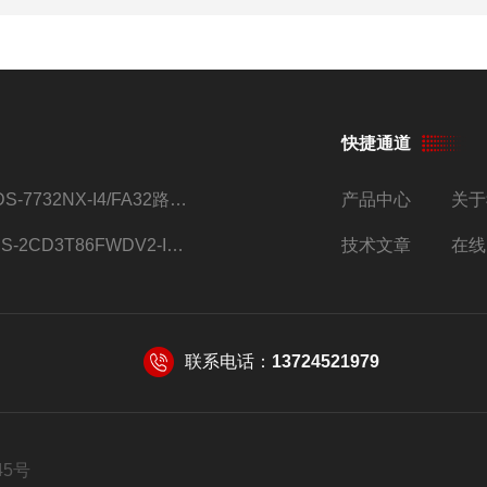
快捷通道
iDS-7732NX-I4/FA32路监控硬盘录像机
产品中心
关于
DS-2CD3T86FWDV2-I8S4g监控摄像头
技术文章
在线
联系电话：
13724521979
45号