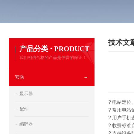
技术文
·
产品分类
PRODUCT
我们相信合格的产品是信誉的保证！
安防
显示器
? 电站定位
配件
? 常用电
? 用户手
编码器
? 收费标
? 支持设备