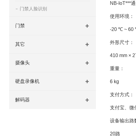
NB-IoT***通
门禁人脸识别
使用环境：
门禁
-20 ℃ ~ 60
外形尺寸：
其它
410 mm × 2
摄像头
重量：
硬盘录像机
6 kg
支付方式：
解码器
支付宝、微
设备输出路
20路