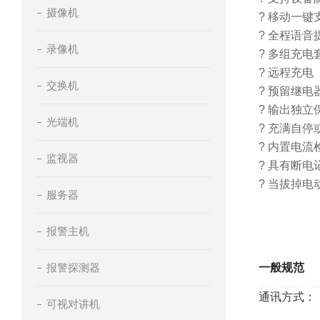
摄像机
? 移动一
? 全程语
录像机
? 多组充
? 远程充
交换机
? 预留继
? 输出独
光端机
? 充满自
? 内置电
监视器
? 具有断
? 当拔掉
服务器
报警主机
报警探测器
一般规范
通讯方式：
可视对讲机