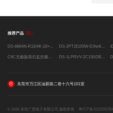
推荐产品
DS-8864N-R16/4K-16×4T/希捷16盘位录像机
DS-2PT2D20IW-D3/w64路高清硬盘录像机
C6C无极版萤石监控摄像头
DS-1LPRVV-2C150/2B监控室外夜视高清电源线护套线200米/卷
东莞市万江区油新路二巷十六号101室
© 2026 东莞广恩电子有限公司 版权所有
粤ICP备20200838