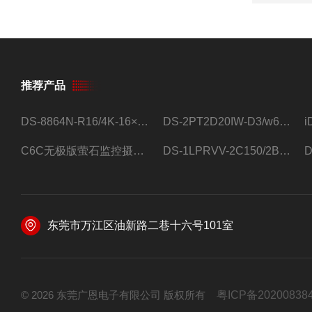
推荐产品
DS-8864N-R16/4K-16×4T/希捷16盘位录像机
DS-2PT2D20IW-D3/w64路高清硬盘录像机
C6C无极版萤石监控摄像头
DS-1LPRVV-2C150/2B监控室外夜视高清电源线护套线200米/卷
东莞市万江区油新路二巷十六号101室
© 2026 东莞广恩电子有限公司 版权所有
粤ICP备20200838