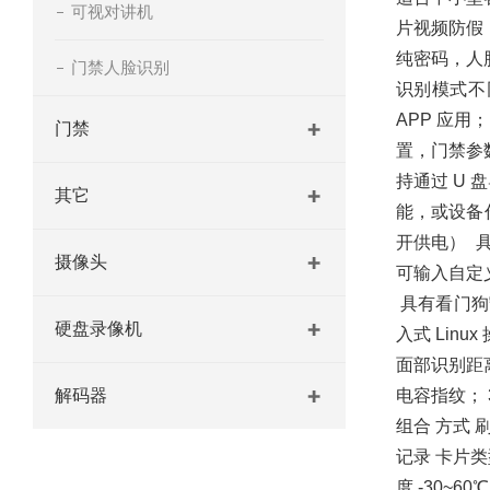
可视对讲机
片视频防假
纯密码，人
门禁人脸识别
识别模式不
APP 应
门禁
置，门禁参
持通过 U 
其它
能，或设备
开供电）  
摄像头
可输入自定义
 具有看门狗守
硬盘录像机
入式 Linu
面部识别距离 0
解码器
电容指纹； 
组合 方式 刷
记录 卡片类型
度 -30~6