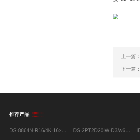
上一篇
下一篇
推荐产品
DS-8864N-R16/4K-16×4T/希捷16盘位录像机
DS-2PT2D20IW-D3/w64路高清硬盘录像机