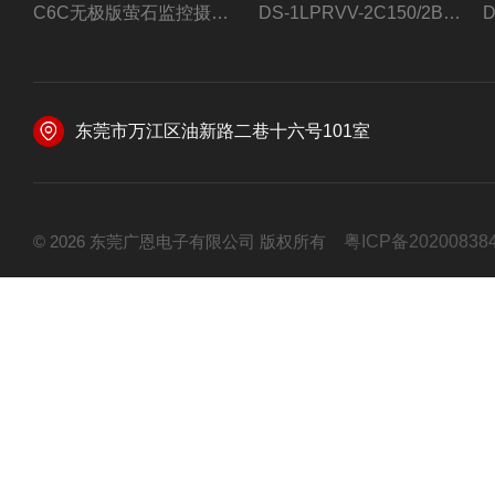
C6C无极版萤石监控摄像头
DS-1LPRVV-2C150/2B监控室外夜视高清电源线护套线200米/卷
东莞市万江区油新路二巷十六号101室
© 2026 东莞广恩电子有限公司 版权所有
粤ICP备20200838