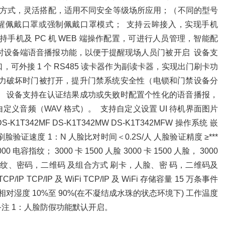
组合方式，灵活搭配，适用不同安全等级场所应用；（不同的型号
醒佩戴口罩或强制佩戴口罩模式；  支持云眸接入，实现手机 
持手机及 PC 机 WEB 端操作配置，可进行人员管理，智能配
时设备端语音播报功能，以便于提醒现场人员门被开启  设备支
接口，可外接 1 个 RS485 读卡器作为副读卡器，实现出门刷卡功
外力破坏时门被打开，提升门禁系统安全性（电锁和门禁设备分
门禁主机。  设备支持在认证结果成功或失败时配置个性化的语音播报，
义音频（WAV 格式）。  支持自定义设置 UI 待机界面图片 
T342MF DS-K1T342MW DS-K1T342MFW 操作系统 嵌
刷脸验证速度 1：N 人脸比对时间＜0.2S/人 人脸验证精度 ≥*** 
 电容指纹； 3000 卡 1500 人脸 3000 卡 1500 人脸， 3000 
指 纹、密码，二维码 及组合方式 刷卡，人脸、密 码，二维码及
TCP/IP 及 WiFi TCP/IP 及 WiFi 存储容量 15 万条事件
/1A 相对湿度 10%至 90%(在不凝结成水珠的状态环境下) 工作温度 
4mm 备注 1：人脸防假功能默认开启。