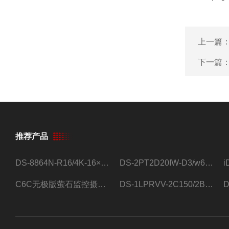
上一篇
下一篇
推荐产品
DS-8864N-R16/4K-16×4T/希捷16盘位录像机
DS-2PT2D20IW-D3/w64路高清硬盘录像机
C6C无极版萤石监控摄像头
DS-1LPRVV-2C150/2B监控室外夜视高清电源线护套线200米/卷