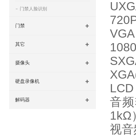
UXG
门禁人脸识别
720P
门禁
V
108
其它
SXG
摄像头
XGA(
硬盘录像机
LC
音频
解码器
1kΩ
视