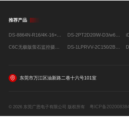
推荐产品
DS-8864N-R16/4K-16×4T/希捷16盘位录像机
DS-2PT2D20IW-D3/w64路高清硬盘录像机
C6C无极版萤石监控摄像头
DS-1LPRVV-2C150/2B监控室外夜视高清电源线护套线200米/卷
东莞市万江区油新路二巷十六号101室
© 2026 东莞广恩电子有限公司 版权所有
粤ICP备20200838