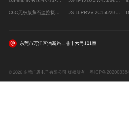
DS-8864N-R16/4K-16×4T/希捷16盘位录像机
DS-2PT2D20IW-D3/w64路高清硬盘录像机
C6C无极版萤石监控摄像头
DS-1LPRVV-2C150/2B监控室外夜视高清电源线护套线200米/卷
东莞市万江区油新路二巷十六号101室
© 2026 东莞广恩电子有限公司 版权所有
粤ICP备20200838