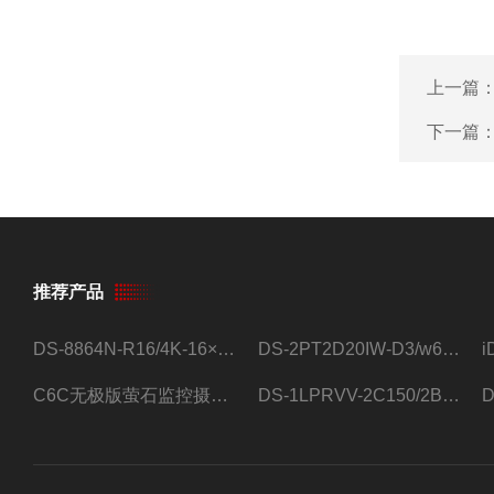
上一篇
下一篇
推荐产品
DS-8864N-R16/4K-16×4T/希捷16盘位录像机
DS-2PT2D20IW-D3/w64路高清硬盘录像机
C6C无极版萤石监控摄像头
DS-1LPRVV-2C150/2B监控室外夜视高清电源线护套线200米/卷