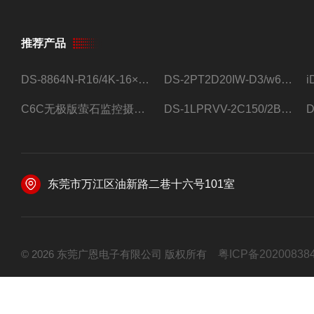
推荐产品
DS-8864N-R16/4K-16×4T/希捷16盘位录像机
DS-2PT2D20IW-D3/w64路高清硬盘录像机
C6C无极版萤石监控摄像头
DS-1LPRVV-2C150/2B监控室外夜视高清电源线护套线200米/卷
东莞市万江区油新路二巷十六号101室
© 2026 东莞广恩电子有限公司 版权所有
粤ICP备20200838