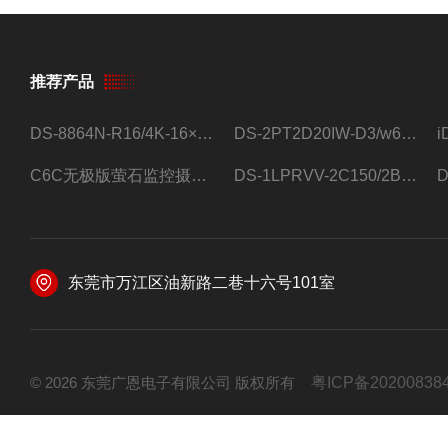
推荐产品
DS-8864N-R16/4K-16×4T/希捷16盘位录像机
DS-2PT2D20IW-D3/w64路高清硬盘录像机
C6C无极版萤石监控摄像头
DS-1LPRVV-2C150/2B监控室外夜视高清电源线护套线200米/卷
东莞市万江区油新路二巷十六号101室
© 2026 东莞广恩电子有限公司 版权所有
粤ICP备20200838