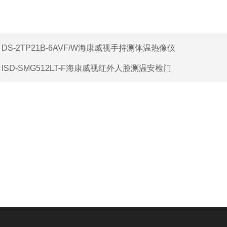
mm)
1980(高)x710(宽)x400(深)
：
DS-2TP21B-6AVF/W海康威视手持测体温热像仪
：
ISD-SMG512LT-F海康威视红外人脸测温安检门