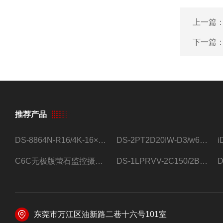
上一篇
下一篇
推荐产品
DS-8864N-R16/4K-16×4T/希捷16盘位录像机
DS-2PT2D20IW-D3/w64路高清硬盘录像机
C6C无极版萤石监控摄像头
DS-1LPRVV-2C150/2B监控室外夜视高清电源线护套线200米/卷
东莞市万江区油新路二巷十六号101室