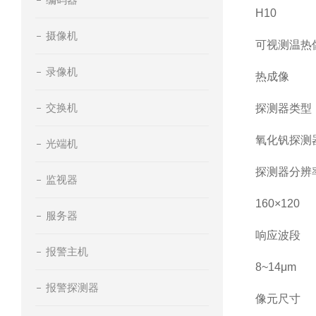
H10
摄像机
可视测温热
录像机
热成像
交换机
探测器类型
氧化钒探测
光端机
探测器分辨
监视器
160×120
服务器
响应波段
报警主机
8~14μm
报警探测器
像元尺寸