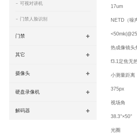
可视对讲机
17um
门禁人脸识别
NETD（噪
<50mk(@25°
门禁
热成像镜头
其它
f3.1定焦无
摄像头
小测量距离
375px
硬盘录像机
视场角
解码器
38.3°×50°
光圈