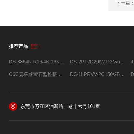
下一篇
推荐产品
DS-8864N-R16/4K-16×4T/希捷16盘位录像机
DS-2PT2D20IW-D3/w64路高清硬盘录像机
C6C无极版萤石监控摄像头
DS-1LPRVV-2C150/2B监控室外夜视高清电源线护套线200米/卷
东莞市万江区油新路二巷十六号101室