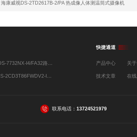
：
海康威视DS-2TD2617B-2/PA 热成像人体测温筒式摄像机
快捷通道
iDS-7732NX-I4/FA32路监控硬盘录像机
产品中心
关于
DS-2CD3T86FWDV2-I8S4g监控摄像头
技术文章
在线
联系电话：
13724521979