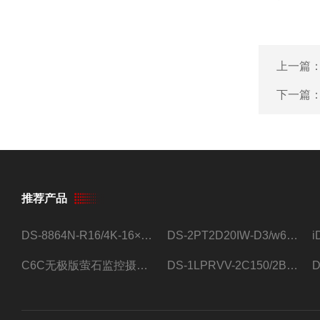
上一篇
下一篇
推荐产品
DS-8864N-R16/4K-16×4T/希捷16盘位录像机
DS-2PT2D20IW-D3/w64路高清硬盘录像机
C6C无极版萤石监控摄像头
DS-1LPRVV-2C150/2B监控室外夜视高清电源线护套线200米/卷