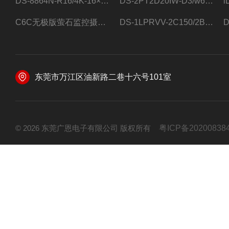
DS-8864N-R16/4K-16×4T/希捷16盘位录像机
DS-2PT2D20IW-D3/w64路高清硬盘录像机
C6C无极版萤石监控摄像头
DS-1LPRVV-2C150/2B监控室外夜视高清电源线护套线200米/卷
东莞市万江区油新路二巷十六号101室
© 2026 东莞广恩电子有限公司 版权所有
粤ICP备20200838