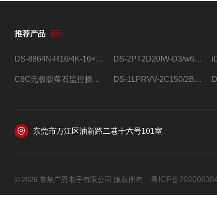
推荐产品
DS-8864N-R16/4K-16×4T/希捷16盘位录像机
DS-2PT2D20IW-D3/w64路高清硬盘录像机
C6C无极版萤石监控摄像头
DS-1LPRVV-2C150/2B监控室外夜视高清电源线护套线200米/卷
东莞市万江区油新路二巷十六号101室
© 2026 东莞广恩电子有限公司 版权所有
粤ICP备20200838