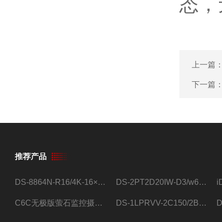
态，
上一篇
下一篇
推荐产品
DS-8864N-R16/4K-16×4T/希捷16盘位录像机
DS-2PT2D20IW-D3/w64路高清硬盘录像机
C6C无极版萤石监控摄像头
DS-1LPRVV-2C150/2B监控室外夜视高清电源线护套线200米/卷