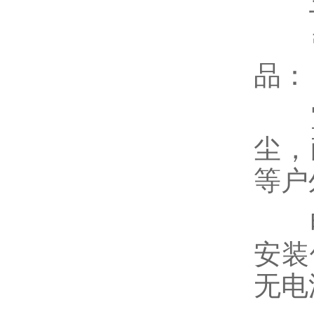
三
萤
品：
室外
尘，
等户
电池
安装
无电