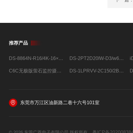
推荐产品
DS-8864N-R16/4K-16×4T/希捷16盘位录像机
DS-2PT2D20IW-D3/w64路高清硬盘录像机
C6C无极版萤石监控摄像头
DS-1LPRVV-2C150/2B监控室外夜视高清电源线护套线200米/卷
东莞市万江区油新路二巷十六号101室
© 2026 东莞广恩电子有限公司 版权所有
粤ICP备20200838