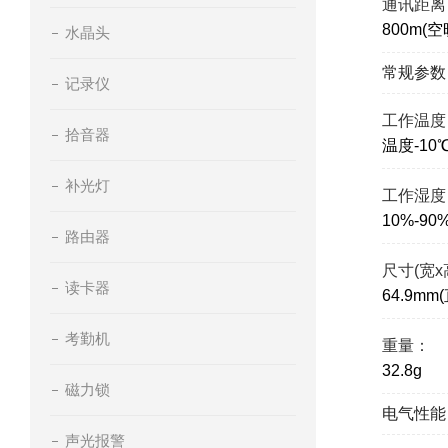
通讯距离
800m(
水晶头
常规参数
记录仪
工作温度
拾音器
温度-10
补光灯
工作湿度
10%-90
路由器
尺寸(宽x
读卡器
64.9mm
考勤机
重量：
32.8g
磁力锁
电气性能
声光报警