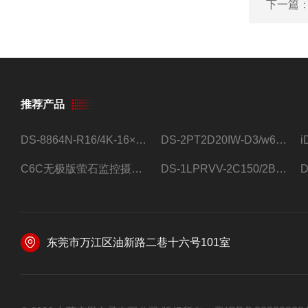
下一篇
推荐产品
DS-8864N-R16/4K-16×4T/希捷16盘位录像机
DS-2PT2D20IW-D3/w64路高清硬盘录像机
C6C无极版萤石监控摄像头
DS-1LPRVV-2C150/2B监控室外夜视高清电源线护套线200米/卷
东莞市万江区油新路二巷十六号101室