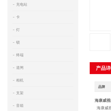
充电站
卡
灯
锁
终端
道闸
产品详
相机
品牌
支架
海康威视微
音箱
海康威视