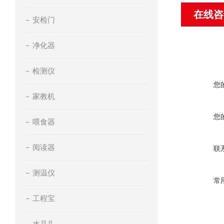
在线咨
安检门
净化器
检测仪
您
家教机
您
喂食器
阅读器
联
测温仪
常
工程宝
水晶头