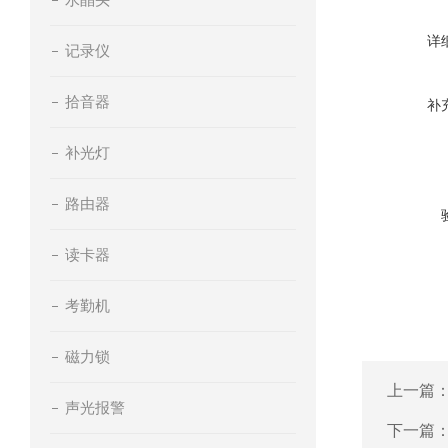
详
记录仪
拾音器
补
补光灯
路由器
读卡器
考勤机
磁力锁
上一篇
声光报警
下一篇