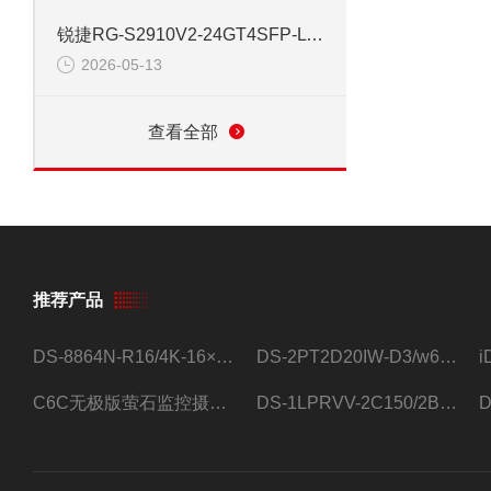
锐捷RG-S2910V2-24GT4SFP-L 24口网管千兆交换机
2026-05-13
查看全部
推荐产品
DS-8864N-R16/4K-16×4T/希捷16盘位录像机
DS-2PT2D20IW-D3/w64路高清硬盘录像机
C6C无极版萤石监控摄像头
DS-1LPRVV-2C150/2B监控室外夜视高清电源线护套线200米/卷