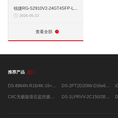
锐捷RG-S2910V2-24GT4SFP-L 24口网管千兆交换机
2026-05-13
查看全部
推荐产品
DS-8864N-R16/4K-16×4T/希捷16盘位录像机
DS-2PT2D20IW-D3/w64路高清硬盘录像机
C6C无极版萤石监控摄像头
DS-1LPRVV-2C150/2B监控室外夜视高清电源线护套线200米/卷