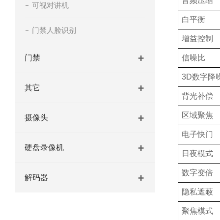
音频压缩
可视对讲机
白平衡
门禁人脸识别
增益控制
门禁
信噪比
3D数字降
其它
背光补偿
区域聚焦
摄像头
电子快门
硬盘录像机
日夜模式
数字变倍
解码器
隐私遮蔽
聚焦模式