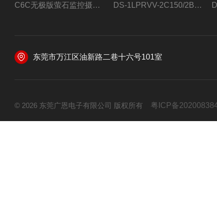
C6C无极版萤石监控摄像头
DS-1LPRVV-2C150/2B监控室外夜视高清电源线护套线200米/卷
东莞市万江区油新路二巷十六号101室
© 2026 东莞广恩电子有限公司 版权所有
粤ICP备20200838