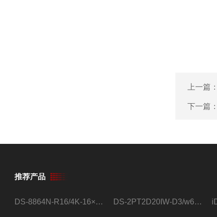
上一篇
下一篇
推荐产品
DS-8864N-R16/4K-16×4T/希捷16盘位录像机
DS-2PT2D20IW-D3/w64路高清硬盘录像机