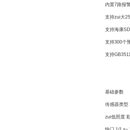
内置7路报
支持zui大25
支持海康SDK
支持300个
支持GB35
基础参数
传感器类型 1/1
zui低照度 彩
快门 1/1 s~ 1