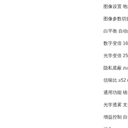
图像设置 
图像参数切
白平衡 自
数字变倍 1
光学变倍 2
隐私遮蔽 z
信噪比 ≥52 
通用功能 
光学透雾 支
增益控制 