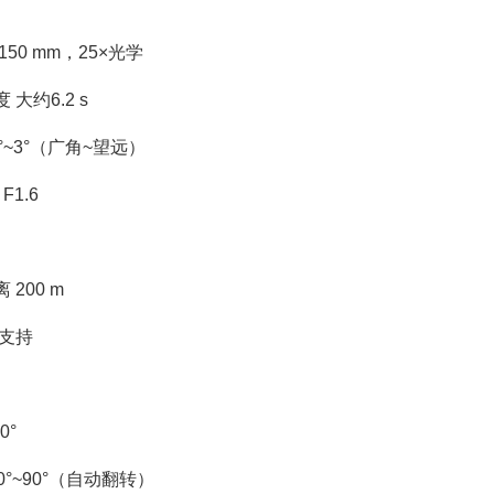
150 mm，25×光学
大约6.2 s
7°~3°（广角~望远）
F1.6
200 m
 支持
0°
0°~90°（自动翻转）