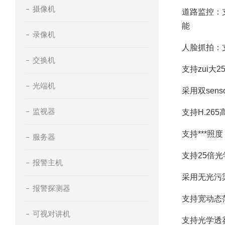
摄像机
道路监控：
能
录像机
人脸抓拍：
交换机
支持zui大25
光端机
采用双sen
监视器
支持H.26
支持***照度，0
服务器
支持25倍光
报警主机
采用无光污
报警探测器
支持宽动态范
可视对讲机
支持光学透