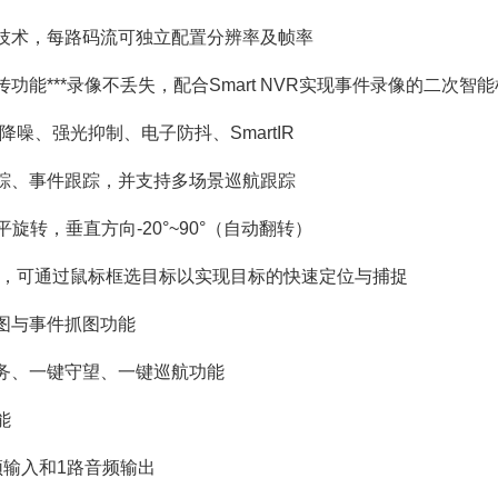
技术，每路码流可独立配置分辨率及帧率
功能***录像不丢失，配合Smart NVR实现事件录像的二次
降噪、强光抑制、电子防抖、SmartIR
踪、事件跟踪，并支持多场景巡航跟踪
水平旋转，垂直方向-20°~90°（自动翻转）
位，可通过鼠标框选目标以实现目标的快速定位与捕捉
图与事件抓图功能
务、一键守望、一键巡航功能
能
频输入和1路音频输出