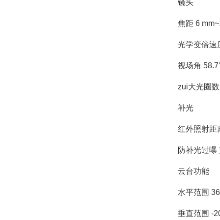
镜头
焦距 6 mm~
光学变倍速度 
视场角 58.
zui大光圈数 
补光
红外照射距离 
防补光过曝
云台功能
水平范围 36
垂直范围 -2