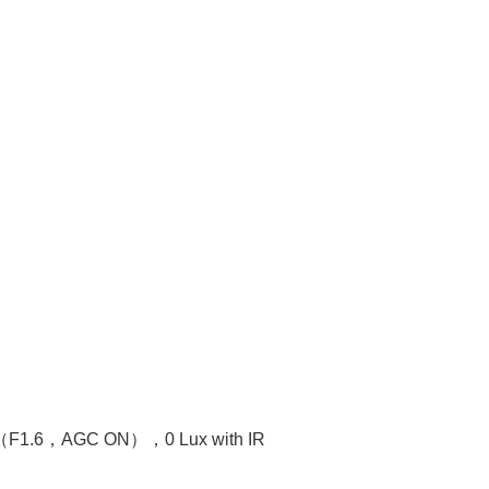
1.6，AGC ON），0 Lux with IR