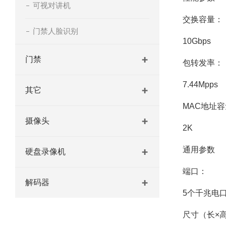
可视对讲机
交换容量：
门禁人脸识别
10Gbps
门禁
包转发率：
7.44Mpps
其它
MAC地址
摄像头
2K
通用参数
硬盘录像机
端口：
解码器
5个千兆电
尺寸（长×