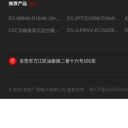
推荐产品
DS-8864N-R16/4K-16×4T/希捷16盘位录像机
DS-2PT2D20IW-D3/w64路高清硬盘录像机
C6C无极版萤石监控摄像头
DS-1LPRVV-2C150/2B监控室外夜视高清电源线护套线200米/卷
东莞市万江区油新路二巷十六号101室
© 2026 东莞广恩电子有限公司 版权所有
粤ICP备20200838