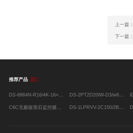
上一篇
下一篇
推荐产品
DS-8864N-R16/4K-16×4T/希捷16盘位录像机
DS-2PT2D20IW-D3/w64路高清硬盘录像机
C6C无极版萤石监控摄像头
DS-1LPRVV-2C150/2B监控室外夜视高清电源线护套线200米/卷