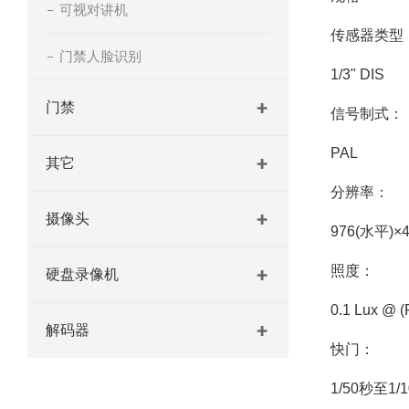
可视对讲机
传感器类型
门禁人脸识别
1/3" DIS
门禁
信号制式：
PAL
其它
分辨率：
摄像头
976(水平)×
照度：
硬盘录像机
0.1 Lux @ (
解码器
快门：
1/50秒至1/1