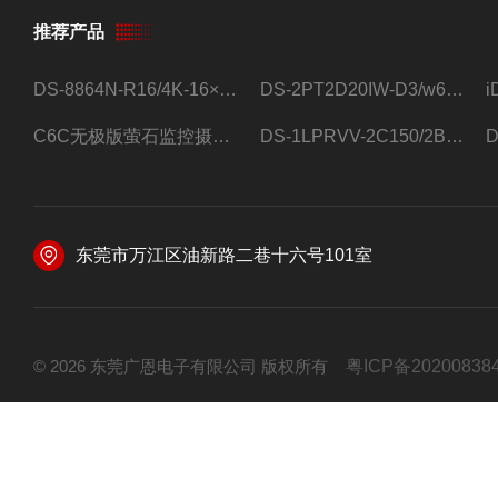
推荐产品
DS-8864N-R16/4K-16×4T/希捷16盘位录像机
DS-2PT2D20IW-D3/w64路高清硬盘录像机
C6C无极版萤石监控摄像头
DS-1LPRVV-2C150/2B监控室外夜视高清电源线护套线200米/卷
东莞市万江区油新路二巷十六号101室
© 2026 东莞广恩电子有限公司 版权所有
粤ICP备20200838